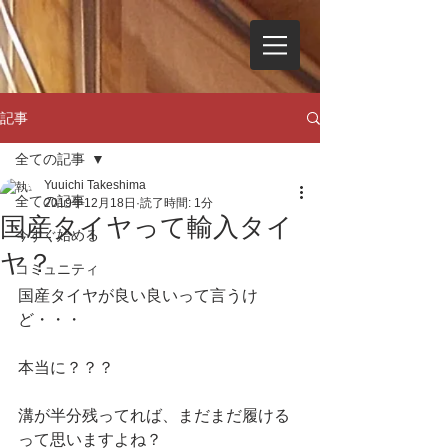
記事
全ての記事
Yuuichi Takeshima
全ての記事
2019年12月18日
読了時間: 1分
国産タイヤって輸入タイ
今すぐ始める
ヤ？
コミュニティ
国産タイヤが良い良いって言うけ
ど・・・
本当に？？？
溝が半分残ってれば、まだまだ履ける
って思いますよね？