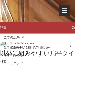
記事
全ての記事
Yuuichi Takeshima
全ての記事
2020年10月22日
読了時間: 1分
以外に組みやすい扁平タイ
今すぐ始める
ヤ
コミュニティ